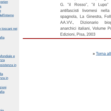
yprien
G. "il Rosso", "il Lupo" 
s
antifascisti livornesi nell
e
ll'interno
spagnola, La Ginestra, Foll
AA.VV., Dizionario biog
anarchici italiani, Volume 
 e toscani nei
Edizioni, Pisa, 2003
afia
»
Torna all
Mondiale e
nza
esistenza in
la
nza in
zioni
afia
gia