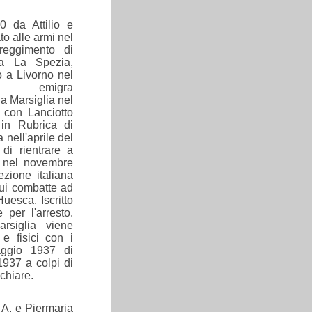
0 da Attilio e
to alle armi nel
reggimento di
 a La Spezia,
o a Livorno nel
a, emigra
a Marsiglia nel
e con Lanciotto
 in Rubrica di
 nell'aprile del
i rientrare a
a nel novembre
ezione italiana
ui combatte ad
esca. Iscritto
 per l'arresto.
rsiglia viene
 e fisici con i
aggio 1937 di
1937 a colpi di
 chiare.
i A. e Piermaria