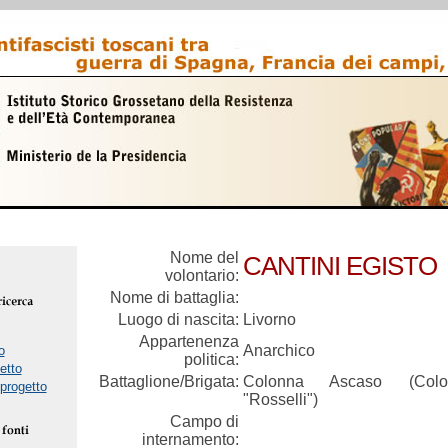
Nome del
CANTINI EGISTO
volontario:
Nome di battaglia:
Luogo di nascita:
Livorno
Appartenenza
Anarchico
o
politica:
etto
Battaglione/Brigata:
Colonna Ascaso (Colon
 progetto
"Rosselli")
Campo di
internamento: