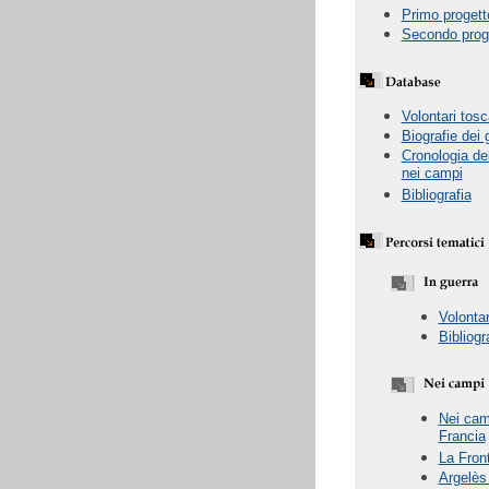
Primo progett
Secondo prog
Volontari tosc
Biografie dei 
Cronologia de
nei campi
Bibliografia
Volontar
Bibliogr
Nei cam
Francia
La Front
Argelès