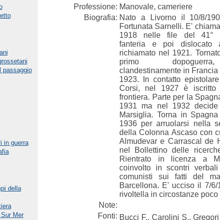
Professione:
Manovale, cameriere
o
etto
Biografia:
Nato a Livorno il 10/8/190
Fortunata Sarnelli. E' chiama
1918 nelle file del 41° 
fanteria e poi dislocato
ani
richiamato nel 1921. Tornat
grossetani
primo dopoguerr
l passaggio
clandestinamente in Francia 
1923. In contatto epistolar
Corsi, nel 1927 è iscritto
frontiera. Parte per la Spagna
1931 ma nel 1932 decide d
Marsiglia. Torna in Spagn
1936 per arruolarsi nella s
della Colonna Ascaso con c
Almudevar e Carrascal de Hu
i in guerra
nel Bollettino delle ricerche
afia
Rientrato in licenza a Ma
coinvolto in scontri verbali
comunisti sui fatti del m
Barcellona. E' ucciso il 7/6/
pi della
rivoltella in circostanze poco
Note:
iera
 Sur Mer
Fonti:
Bucci F., Carolini S., Gregor