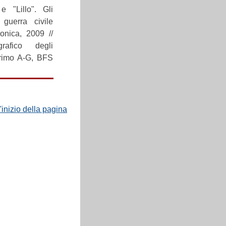
e "Lillo". Gli
a guerra civile
onica, 2009 //
rafico degli
Primo A-G, BFS
'inizio della pagina