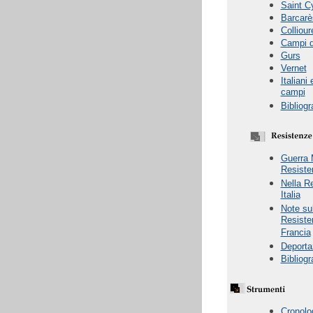
Saint C
Barcarè
Colliour
Campi de
Gurs
Vernet
Italiani
campi
Bibliogr
Guerra 
Resiste
Nella R
Italia
Note sul
Resiste
Francia
Deporta
Bibliogr
Cronolo