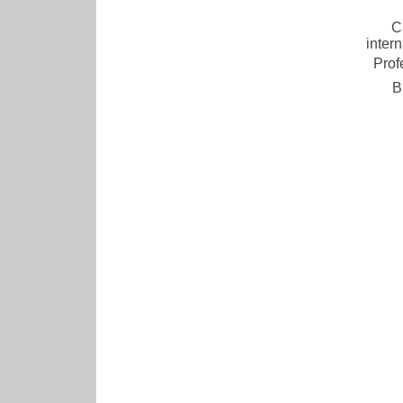
C
inter
Prof
B