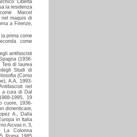
rchico "Libertà
sa la residenza
 come Marcel
 nel maquis di
rna a Firenze,
e, la prima come
econda come
gli antifascisti
i Spagna (1936-
 Tesi di laurea
degli Studi di
ilosofia (Corso
e), A.A. 1993-
ntifascisti nel
, a cura di Dal
1988-1995, 19
ro cuore, 1936-
on dimenticare,
opez A., Dalla
uropa in Italia
no Aicvas n. 3,
, La Colonna
. 5, Roma, 1985