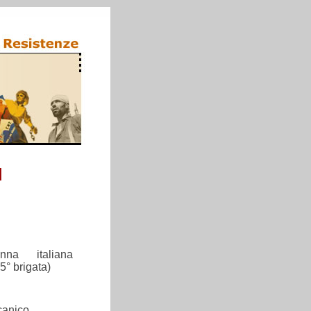
I
na italiana
5° brigata)
canico