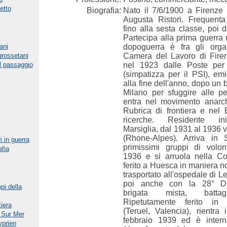
etto
Biografia:
Nato il 7/6/1900 a Firenze 
Augusta Ristori. Frequenta
fino alla sesta classe, poi d
Partecipa alla prima guerra
ani
dopoguerra è fra gli organ
grossetani
Camera del Lavoro di Firen
l passaggio
nel 1923 dalle Poste per m
(simpatizza per il PSI), em
alla fine dell'anno, dopo un 
Milano per sfuggire alle pe
entra nel movimento anarchi
Rubrica di frontiera e nel B
ricerche. Residente in
Marsiglia, dal 1931 al 1936 
(Rhone-Alpes). Arriva in
i in guerra
primissimi gruppi di volont
afia
1936 e si arruola nella Col
ferito a Huesca in maniera n
trasportato all'ospedale di L
poi anche con la 28° Di
pi della
brigata mista, battag
Ripetutamente ferito in 
iera
(Teruel, Valencia), rientra
 Sur Mer
febbraio 1939 ed è intern
yprien