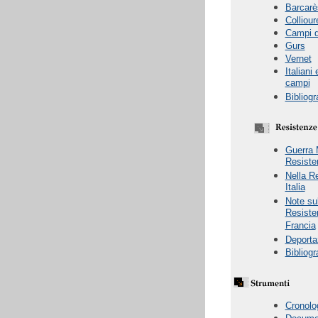
Barcarè
Colliour
Campi de
Gurs
Vernet
Italiani
campi
Bibliogr
Guerra 
Resiste
Nella R
Italia
Note sul
Resiste
Francia
Deporta
Bibliogr
Cronolo