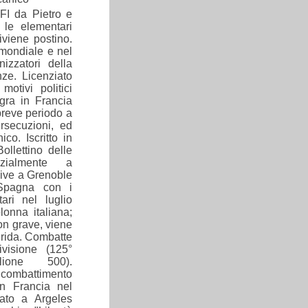
FI da Pietro e
 le elementari
iviene postino.
 mondiale e nel
izzatori della
ze. Licenziato
otivi politici
igra in Francia
breve periodo a
rsecuzioni, ed
co. Iscritto in
ollettino delle
izialmente a
vive a Grenoble
 Spagna con i
ari nel luglio
onna italiana;
on grave, viene
erida. Combatte
visione (125°
lione 500).
combattimento
 in Francia nel
ato a Argeles