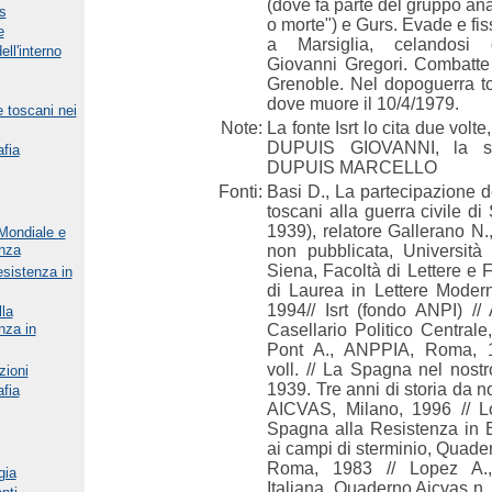
(dove fa parte del gruppo ana
s
o morte") e Gurs. Evade e fis
e
a Marsiglia, celandosi
ll'interno
Giovanni Gregori. Combatte
Grenoble. Nel dopoguerra to
dove muore il 10/4/1979.
 e toscani nei
Note:
La fonte Isrt lo cita due volt
DUPUIS GIOVANNI, la s
afia
DUPUIS MARCELLO
Fonti:
Basi D., La partecipazione de
toscani alla guerra civile d
1939), relatore Gallerano N.,
Mondiale e
nza
non pubblicata, Università 
Siena, Facoltà di Lettere e F
esistenza in
di Laurea in Lettere Modern
1994// Isrt (fondo ANPI) // A
la
nza in
Casellario Politico Centrale
Pont A., ANPPIA, Roma, 
voll. // La Spagna nel nost
zioni
1939. Tre anni di storia da n
afia
AICVAS, Milano, 1996 // L
Spagna alla Resistenza in E
ai campi di sterminio, Quader
Roma, 1983 // Lopez A.
gia
Italiana, Quaderno Aicvas n