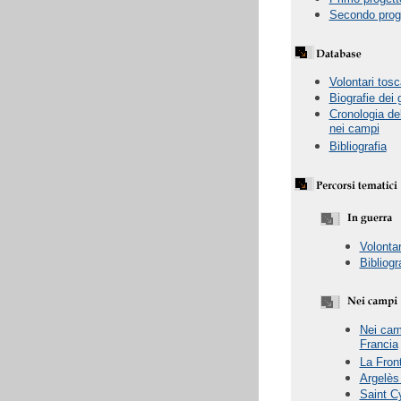
Secondo prog
Volontari tosc
Biografie dei 
Cronologia de
nei campi
Bibliografia
Volontar
Bibliogr
Nei cam
Francia
La Front
Argelès
Saint C